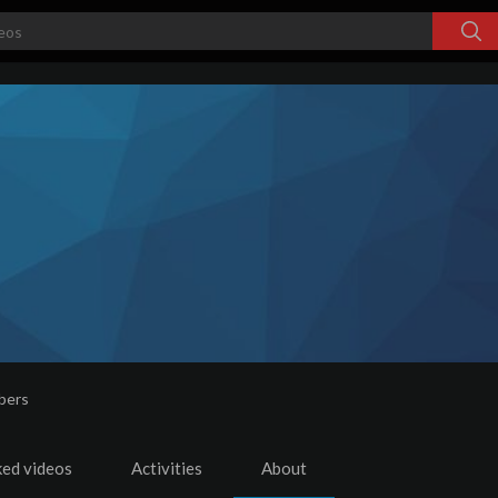
bers
ked videos
Activities
About