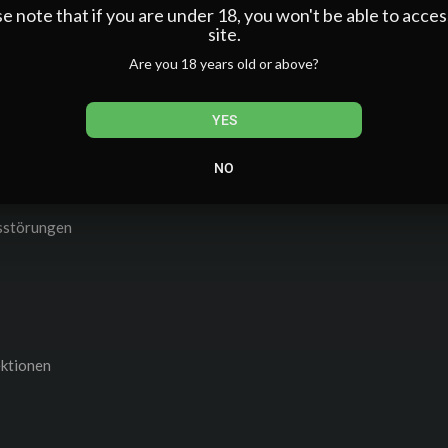
e note that if you are under 18, you won't be able to acces
site.
Are you 18 years old or above?
YES
ei Überdosierung
NO
usstörungen
ektionen