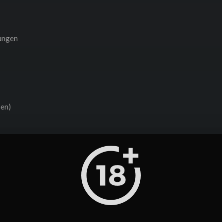
kungen
sen)