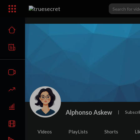
Alphonso Askew
|
Subscri
Videos
PlayLists
Shorts
Li